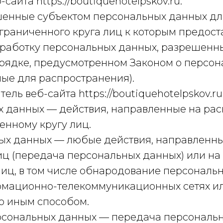
йта https://boutiquehotelpskov.ru.
шенные субъектом персональных данных дл
граниченного круга лиц к которым предос
бработку персональных данных, разрешенн
рядке, предусмотренном Законом о персон
ые для распространения).
ель веб-сайта https://boutiquehotelpskov.ru
ых данных — действия, направленные на ра
нному кругу лиц.
ных данных — любые действия, направленн
иц (передача персональных данных) или на
иц, в том числе обнародование персональн
мационно-телекоммуникационных сетях ил
о иным способом.
ерсональных данных — передача персональ